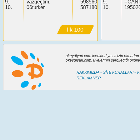
9.
vazgeçtim.
598560
9.
--CAN
10.
06turker
587180
10.
19502
İlk 100
okeydiyari.com içerikleri yazılı izin olmada
okeydiyari.com, üyelerinin sergilediği bilgi
HAKKIMIZDA -
SİTE KURALLARI -
K
REKLAM VER