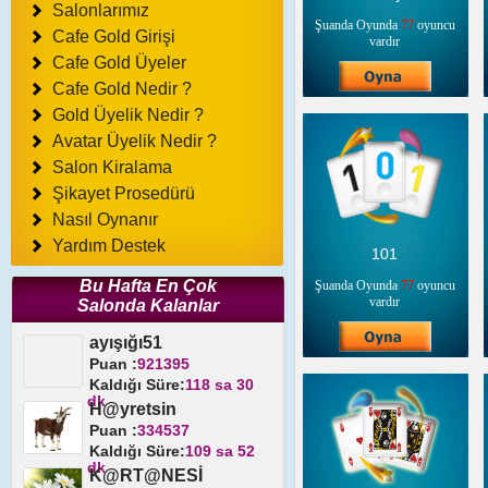
Salonlarımız
Şuanda Oyunda
77
oyuncu
Cafe Gold Girişi
vardır
Cafe Gold Üyeler
Cafe Gold Nedir ?
Gold Üyelik Nedir ?
Avatar Üyelik Nedir ?
Salon Kiralama
Şikayet Prosedürü
Nasıl Oynanır
Yardım Destek
101
Bu Hafta En Çok
Şuanda Oyunda
77
oyuncu
vardır
Salonda Kalanlar
ayışığı51
Puan :
921395
Kaldığı Süre:
118 sa 30
dk
H@yretsin
Puan :
334537
Kaldığı Süre:
109 sa 52
dk
K@RT@NESİ