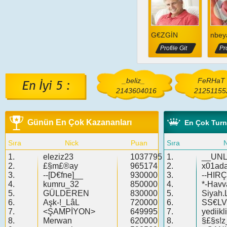
G€ZGİN
nbey
Profile Git
Pro
_beliz_
FeRHaT
2143604016
21251155
Günün En Çok Kazananları
En Çok Tur
Sıra
Nick
Puan
Sıra
N
1.
eleziz23
1037795
1.
__UN
2.
£§m£®ay
965174
2.
x01ad
3.
--[D€fne]__
930000
3.
--HIRÇ
4.
kumru_32
850000
4.
*-Havv
5.
GÜLDEREN
830000
5.
Siyah.
6.
Aşk-!_LâL
720000
6.
SS€LV!
7.
<ŞAMPİYON>
649995
7.
yediik
8.
Merwan
620000
8.
§£§s!z_