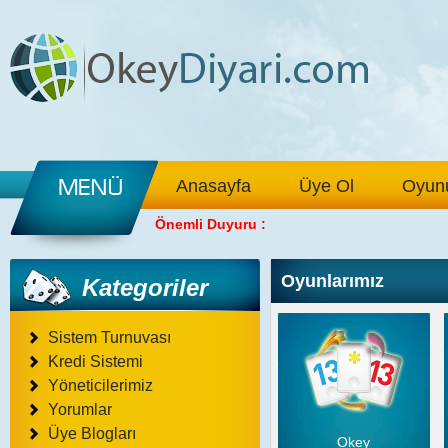
Anasayfa
Üye Ol
Oyunu
Önemli Duyuru :
Oyunlarımız
Kategoriler
Sistem Turnuvası
Kredi Sistemi
Yöneticilerimiz
Yorumlar
Üye Blogları
Okey