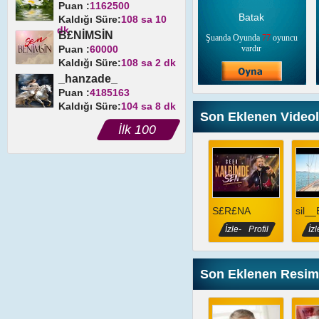
Puan :
1162500
Batak
Kaldığı Süre:
108 sa 10
dk
B£NİMSİN
Şuanda Oyunda
77
oyuncu
Puan :
60000
vardır
Kaldığı Süre:
108 sa 2 dk
_hanzade_
Puan :
4185163
Kaldığı Süre:
104 sa 8 dk
Son Eklenen Videol
İlk 100
S£R£NA
sil_
İzle-
Profil
İzl
Son Eklenen Resim