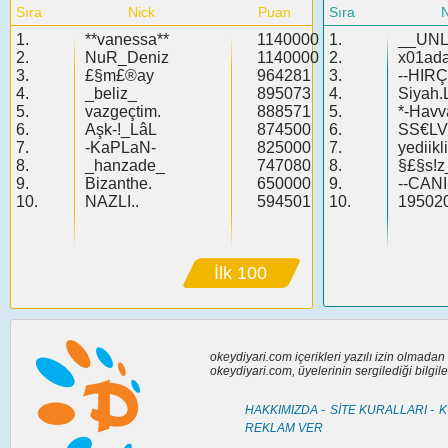
Sıra
Nick
Puan
Sıra
N
1.
**vanessa**
1140000
1.
__UN
2.
NuR_Deniz
1140000
2.
x01ad
3.
£§m£®ay
964281
3.
--HIRÇ
4.
_beliz_
895073
4.
Siyah.
5.
vazgeçtim.
888571
5.
*-Havv
6.
Aşk-!_LâL
874500
6.
SS€LV!
7.
-KaPLaN-
825000
7.
yediik
8.
_hanzade_
747080
8.
§£§s!z_
9.
Bizanthe.
650000
9.
--CAN
10.
NAZLI..
594501
10.
19502
İlk 100
okeydiyari.com içerikleri yazılı izin olmada
okeydiyari.com, üyelerinin sergilediği bilgi
HAKKIMIZDA -
SİTE KURALLARI -
K
REKLAM VER