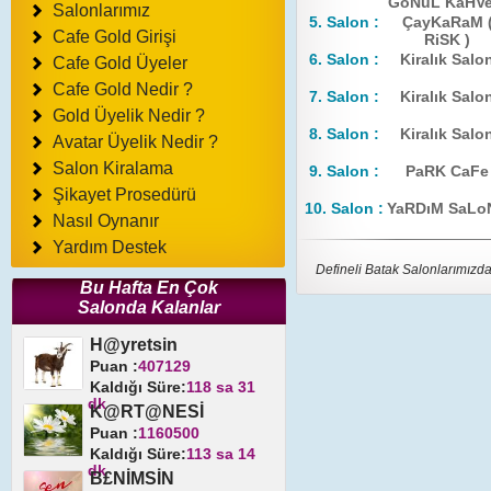
GöNüL KaHVe
Salonlarımız
5. Salon :
ÇayKaRaM 
Cafe Gold Girişi
RiSK )
6. Salon :
Kiralık Salo
Cafe Gold Üyeler
Cafe Gold Nedir ?
7. Salon :
Kiralık Salo
Gold Üyelik Nedir ?
8. Salon :
Kiralık Salo
Avatar Üyelik Nedir ?
Salon Kiralama
9. Salon :
PaRK CaFe
Şikayet Prosedürü
10. Salon :
YaRDıM SaLo
Nasıl Oynanır
Yardım Destek
Defineli Batak Salonlarımızd
Bu Hafta En Çok
Salonda Kalanlar
H@yretsin
Puan :
407129
Kaldığı Süre:
118 sa 31
dk
K@RT@NESİ
Puan :
1160500
Kaldığı Süre:
113 sa 14
dk
B£NİMSİN