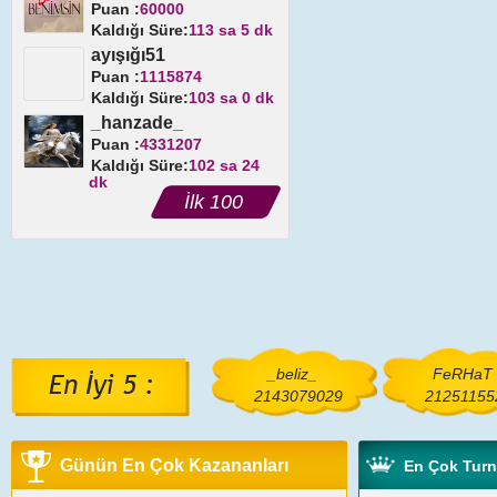
Puan :
60000
Kaldığı Süre:
113 sa 5 dk
ayışığı51
Puan :
1115874
Kaldığı Süre:
103 sa 0 dk
_hanzade_
Puan :
4331207
Kaldığı Süre:
102 sa 24
dk
İlk 100
_beliz_
FeRHaT
2143079029
21251155
Günün En Çok Kazananları
En Çok Tur