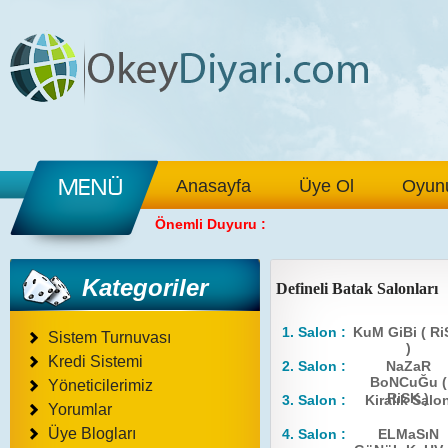
Anasayfa
Üye Ol
Oyunu
Önemli Duyuru :
Kategoriler
Defineli Batak Salonları
1. Salon :
KuM GiBi ( R
Sistem Turnuvası
)
Kredi Sistemi
2. Salon :
NaZaR
BoNCuĞu (
Yöneticilerimiz
RiSK )
3. Salon :
Kiralık Salo
Yorumlar
Üye Blogları
4. Salon :
ELMaSıN