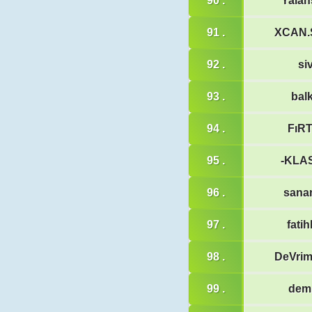
90 .
Yalan
91 .
XCAN
92 .
si
93 .
bal
94 .
FıR
95 .
-KLA
96 .
sana
97 .
fati
98 .
DeVri
99 .
dem