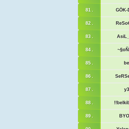
81 .
GÖK-
82 .
ReSo
83 .
AsiL
84 .
~§o
85 .
be
86 .
SeRS
87 .
y3
88 .
!!belki
89 .
BY