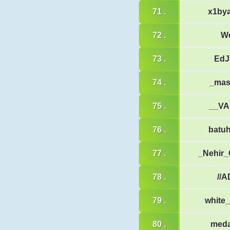
71 .
x1by
72 .
W
73 .
Ed
74 .
_mas
75 .
__VA
76 .
batu
77 .
_Nehir
78 .
//A
79 .
white
80 .
med