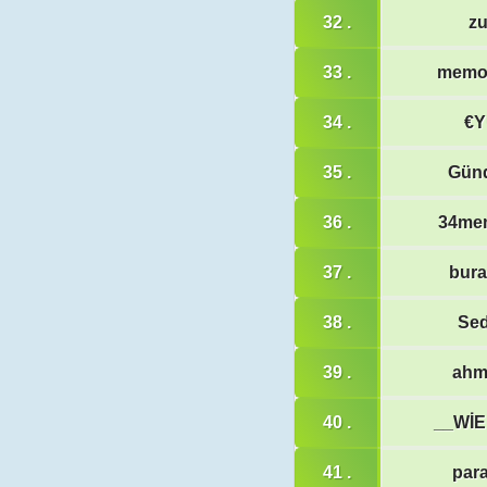
32 .
zu
33 .
memo
34 .
€
35 .
Gün
36 .
34me
37 .
bur
38 .
Se
39 .
ahm
40 .
__Wİ
41 .
par