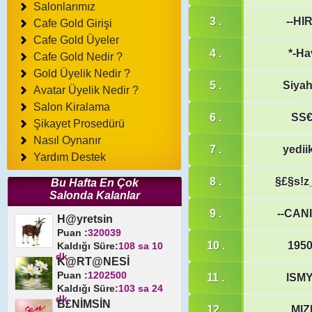
Salonlarımız
3 .
--HI
Cafe Gold Girişi
Cafe Gold Üyeler
4 .
*-Ha
Cafe Gold Nedir ?
Gold Üyelik Nedir ?
5 .
Siya
Avatar Üyelik Nedir ?
Salon Kiralama
6 .
SS€
Şikayet Prosedürü
Nasıl Oynanır
7 .
yedii
Yardım Destek
8 .
§£§s!z
Bu Hafta En Çok
Salonda Kalanlar
9 .
--CAN
H@yretsin
Puan :
320039
10 .
195
Kaldığı Süre:
108 sa 10
dk
K@RT@NESİ
Puan :
1202500
11 .
ISM
Kaldığı Süre:
103 sa 24
dk
B£NİMSİN
12 .
MI