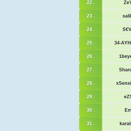
22 .
Ze
23 .
sal
24 .
S€
25 .
34-AY
26 .
1bey
27 .
Shar
28 .
xSens
29 .
eZ
30 .
E
31 .
kara