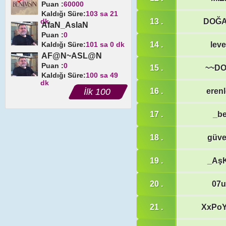
Puan :
60000
Kaldığı Süre:
103 sa 21
dk
13 .
DOĞ
AfaN_AslaN
Puan :
0
Kaldığı Süre:
101 sa 0 dk
14 .
lev
AF@N~ASL@N
Puan :
0
15 .
~~D
Kaldığı Süre:
100 sa 49
dk
İlk 100
16 .
erenl
17 .
_be
18 .
güv
19 .
_Aş
20 .
07
21 .
XxPo