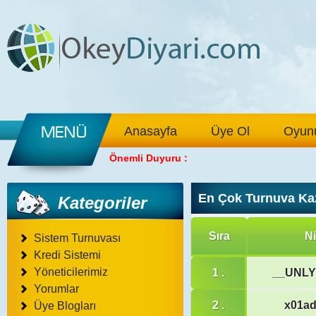
Anasayfa
Üye Ol
Oyunu
Önemli Duyuru :
En Çok Turnuva Ka
Kategoriler
Sıra
N
Sistem Turnuvası
Kredi Sistemi
Yöneticilerimiz
1 .
__UNL
Yorumlar
2 .
x01a
Üye Blogları