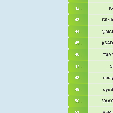
42 .
K
43 .
Gözd
44 .
@MA
45 .
((SA
46 .
**ŞA
47 .
__S
48 .
nera
49 .
uyu
50 .
VAA
51 .
BirMu