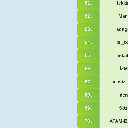
61 .
tekki
62 .
Mant
63 .
song
64 .
ali_
65 .
aska
66 .
__İZM
67 .
sessiz_
68 .
den
69 .
SözB
70 .
ATAM-İ