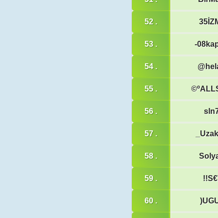
52 .
35İZ
53 .
-08ka
54 .
@hel
55 .
©ºALL
56 .
sln
57 .
_Uza
58 .
Soly
59 .
!!S
60 .
)UG