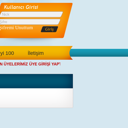
Şifremi Unuttum
İyi 100
İletişim
ÜYELERİMİZ ÜYE GİRİŞİ YAPTIKTAN SONRA ANA SAYFAMIZDAN 