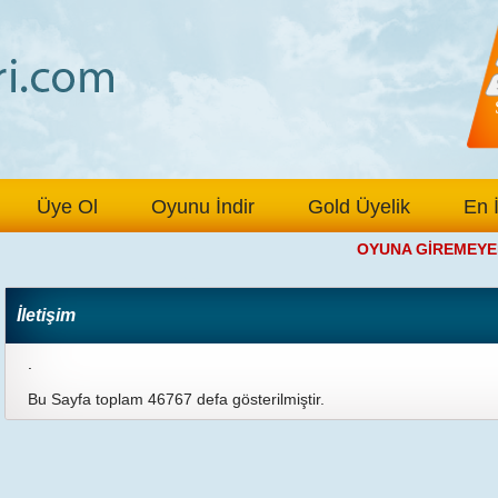
Üye Ol
Oyunu İndir
Gold Üyelik
En 
OYUNA GİREMEYEN 
İletişim
.
Bu Sayfa toplam 46767 defa gösterilmiştir.