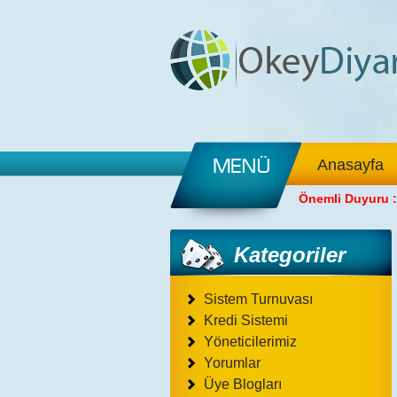
Anasayfa
Önemli Duyuru :
Kategoriler
Sistem Turnuvası
Kredi Sistemi
Yöneticilerimiz
Yorumlar
Üye Blogları