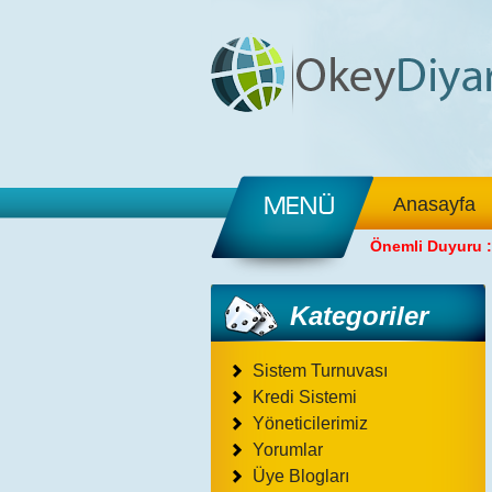
Anasayfa
Önemli Duyuru :
Kategoriler
Sistem Turnuvası
Kredi Sistemi
Yöneticilerimiz
Yorumlar
Üye Blogları