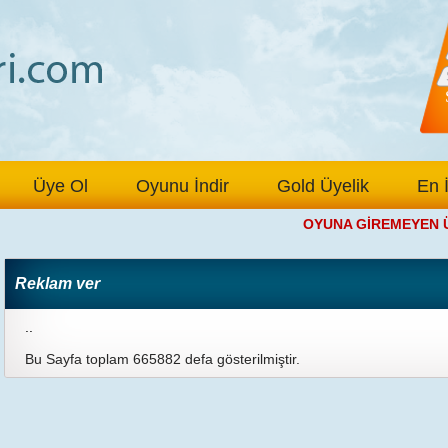
Üye Ol
Oyunu İndir
Gold Üyelik
En 
OYUNA GİREMEYEN ÜYE
Reklam ver
..
Bu Sayfa toplam 665882 defa gösterilmiştir.