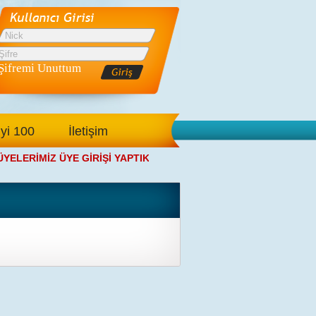
Şifremi Unuttum
İyi 100
İletişim
LERİMİZ ÜYE GİRİŞİ YAPTIKTAN SONRA ANA SAYFAMIZDAN SAL