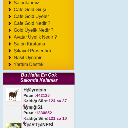
Salonlarımız
Cafe Gold Girişi
Cafe Gold Üyeler
Cafe Gold Nedir ?
Gold Üyelik Nedir ?
Avatar Üyelik Nedir ?
Salon Kiralama
Şikayet Prosedürü
Nasıl Oynanır
Yardım Destek
Bu Hafta En Çok
Salonda Kalanlar
H@yretsin
Puan :
442125
Kaldığı Süre:
124 sa 37
dk
ayışığı51
Puan :
1330852
Kaldığı Süre:
121 sa 10
dk
K@RT@NESİ