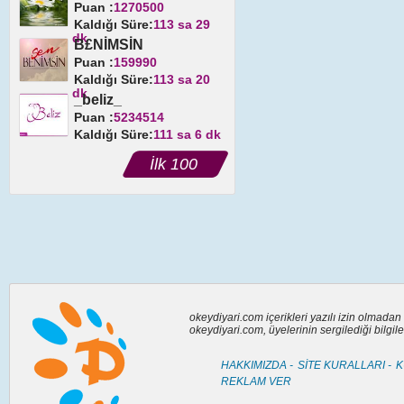
Puan :
1270500
Kaldığı Süre:
113 sa 29
dk
B£NİMSİN
Puan :
159990
Kaldığı Süre:
113 sa 20
dk
_beliz_
Puan :
5234514
Kaldığı Süre:
111 sa 6 dk
İlk 100
okeydiyari.com içerikleri yazılı izin olmada
okeydiyari.com, üyelerinin sergilediği bilgi
HAKKIMIZDA -
SİTE KURALLARI -
K
REKLAM VER