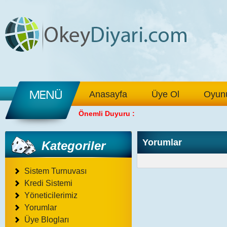
Anasayfa
Üye Ol
Oyunu
Önemli Duyuru :
Yorumlar
Kategoriler
Sistem Turnuvası
Kredi Sistemi
Yöneticilerimiz
Yorumlar
Üye Blogları