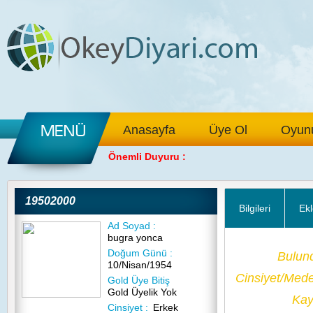
Anasayfa
Üye Ol
Oyunu
Önemli Duyuru :
19502000
Bilgileri
Ekl
Ad Soyad :
bugra yonca
Doğum Günü :
Bulun
10/Nisan/1954
Cinsiyet/Med
Gold Üye Bitiş
Gold Üyelik Yok
Kayı
Cinsiyet :
Erkek