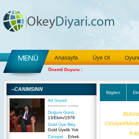
Anasayfa
Üye Ol
Oyunu
Önemli Duyuru :
--CANIMSINN
Bilgileri
Ekl
Ad Soyad :
------------ -------
Doğum Günü :
Bulun
13/Ekim/1978
Cinsiyet/Med
Gold Üye Bitiş
Gold Üyelik Yok
Kayı
Cinsiyet :
Erkek