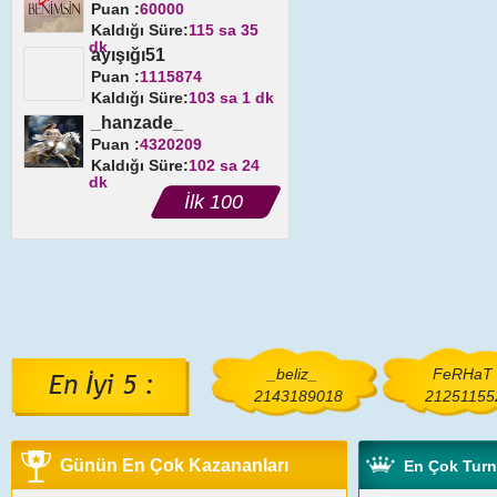
Puan :
60000
Kaldığı Süre:
115 sa 35
dk
ayışığı51
Puan :
1115874
Kaldığı Süre:
103 sa 1 dk
_hanzade_
Puan :
4320209
Kaldığı Süre:
102 sa 24
dk
İlk 100
_beliz_
FeRHaT
2143189018
21251155
Günün En Çok Kazananları
En Çok Tur