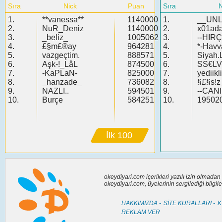
Sıra
Nick
Puan
Sıra
N
1.
**vanessa**
1140000
1.
__UN
2.
NuR_Deniz
1140000
2.
x01ad
3.
_beliz_
1005062
3.
--HIRÇ
4.
£§m£®ay
964281
4.
*-Havv
5.
vazgeçtim.
888571
5.
Siyah.
6.
Aşk-!_LâL
874500
6.
SS€LV!
7.
-KaPLaN-
825000
7.
yediik
8.
_hanzade_
736082
8.
§£§s!z_
9.
NAZLI..
594501
9.
--CAN
10.
Burçe
584251
10.
19502
İlk 100
okeydiyari.com içerikleri yazılı izin olmada
okeydiyari.com, üyelerinin sergilediği bilgi
HAKKIMIZDA -
SİTE KURALLARI -
K
REKLAM VER