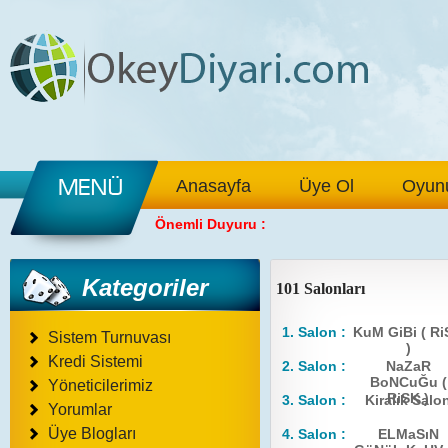
Anasayfa
Üye Ol
Oyunu
Önemli Duyuru :
Kategoriler
101 Salonları
1. Salon :
KuM GiBi ( R
Sistem Turnuvası
)
Kredi Sistemi
2. Salon :
NaZaR
BoNCuĞu (
Yöneticilerimiz
RiSK )
3. Salon :
Kiralık Salo
Yorumlar
Üye Blogları
4. Salon :
ELMaSıN