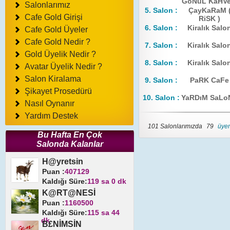
GöNüL KaHVe
Salonlarımız
5. Salon :
ÇayKaRaM 
Cafe Gold Girişi
RiSK )
6. Salon :
Kiralık Salo
Cafe Gold Üyeler
Cafe Gold Nedir ?
7. Salon :
Kiralık Salo
Gold Üyelik Nedir ?
8. Salon :
Kiralık Salo
Avatar Üyelik Nedir ?
Salon Kiralama
9. Salon :
PaRK CaFe
Şikayet Prosedürü
10. Salon :
YaRDıM SaLo
Nasıl Oynanır
Yardım Destek
101 Salonlarımızda
79
üyem
Bu Hafta En Çok
Salonda Kalanlar
H@yretsin
Puan :
407129
Kaldığı Süre:
119 sa 0 dk
K@RT@NESİ
Puan :
1160500
Kaldığı Süre:
115 sa 44
dk
B£NİMSİN