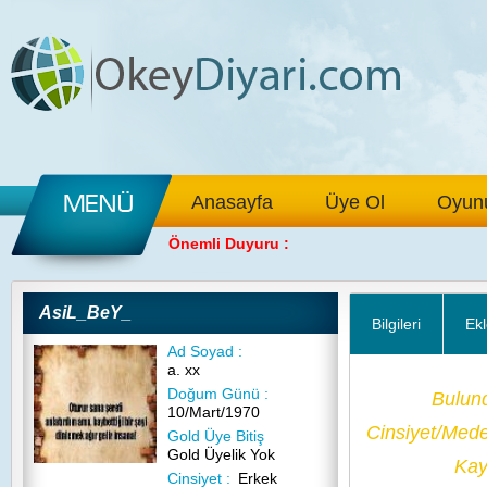
Anasayfa
Üye Ol
Oyunu
Önemli Duyuru :
AsiL_BeY_
Bilgileri
Ekl
Ad Soyad :
a. xx
Doğum Günü :
Bulun
10/Mart/1970
Cinsiyet/Med
Gold Üye Bitiş
Gold Üyelik Yok
Kayı
Cinsiyet :
Erkek