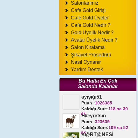
Salonlarımız
Cafe Gold Girişi
Cafe Gold Üyeler
Cafe Gold Nedir ?
Gold Üyelik Nedir ?
Avatar Üyelik Nedir ?
Salon Kiralama
Şikayet Prosedürü
Nasıl Oynanır
Yardım Destek
Bu Hafta En Çok
Salonda Kalanlar
ayışığı51
Puan :
1026385
Kaldığı Süre:
118 sa 30
dk
H@yretsin
Puan :
323639
Kaldığı Süre:
109 sa 52
dk
K@RT@NESİ