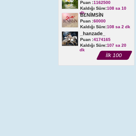
Puan :
1162500
Kaldığı Süre:
108 sa 10
dk
B£NİMSİN
Puan :
60000
Kaldığı Süre:
108 sa 2 dk
_hanzade_
Puan :
4174165
Kaldığı Süre:
107 sa 20
dk
İlk 100