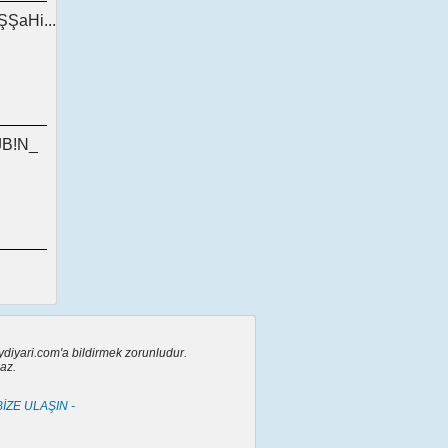
ŞŞaHi...
B!N_
eydiyari.com'a bildirmek zorunludur.
az.
BİZE ULAŞIN -