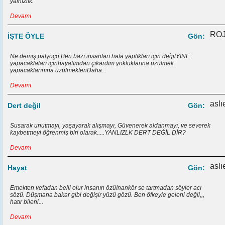
yalnızlık.
Devamı
ROJ
İŞTE ÖYLE
Gön:
Ne demiş palyoço Ben bazı insanları hata yaptıkları için değilYİNE
yapacaklaları içinhayatımdan çıkardım yokluklarına üzülmek
yapacaklarınına üzülmektenDaha...
Devamı
aslı
Dert değil
Gön:
Susarak unutmayı, yaşayarak alışmayı, Güvenerek aldanmayı, ve severek
kaybetmeyi öğrenmiş biri olarak.....YANLIZLK DERT DEĞİL DİR?
Devamı
aslı
Hayat
Gön:
Emekten vefadan belli olur insanın özü!nankör se tartmadan söyler acı
sözü. Düşmana bakar gibi değişir yüzü gözü. Ben öfkeyle geleni değil,,,
hatır bileni...
Devamı