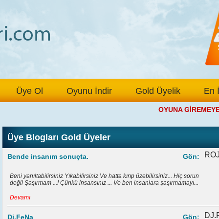
Üye Ol
Oyunu İndir
Gold Üyelik
En 
OYUNA GİREMEYEN ÜY
Üye Blogları Gold Üyeler
ROJ
Bende insanım sonuçta.
Gön:
Beni yanıltabilirsiniz Yıkabilirsiniz Ve hatta kırıp üzebilirsiniz... Hiç sorun
değil Şaşırmam ...! Çünkü insansınız ... Ve ben insanlara şaşırmamayı...
Devamı
DJ.
Dj.FeNa
Gön: