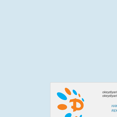
okeydiyari
okeydiyari
HAK
RE