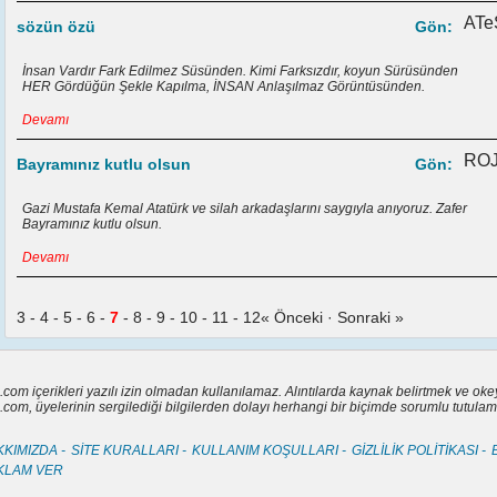
ATe
sözün özü
Gön:
İnsan Vardır Fark Edilmez Süsünden. Kimi Farksızdır, koyun Sürüsünden
HER Gördüğün Şekle Kapılma, İNSAN Anlaşılmaz Görüntüsünden.
Devamı
ROJ
Bayramınız kutlu olsun
Gön:
Gazi Mustafa Kemal Atatürk ve silah arkadaşlarını saygıyla anıyoruz. Zafer
Bayramınız kutlu olsun.
Devamı
3
-
4
-
5
-
6
-
7
-
8
-
9
-
10
-
11
-
12
« Önceki
·
Sonraki »
.com içerikleri yazılı izin olmadan kullanılamaz. Alıntılarda kaynak belirtmek ve ok
.com, üyelerinin sergilediği bilgilerden dolayı herhangi bir biçimde sorumlu tutulam
KIMIZDA -
SİTE KURALLARI -
KULLANIM KOŞULLARI -
GİZLİLİK POLİTİKASI -
KLAM VER