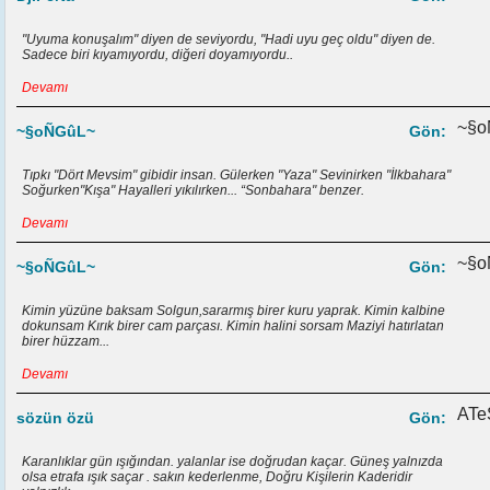
"Uyuma konuşalım" diyen de seviyordu, "Hadi uyu geç oldu" diyen de.
Sadece biri kıyamıyordu, diğeri doyamıyordu..
Devamı
~§o
~§oÑGûL~
Gön:
Tıpkı "Dört Mevsim" gibidir insan. Gülerken "Yaza" Sevinirken "İlkbahara"
Soğurken"Kışa" Hayalleri yıkılırken... “Sonbahara" benzer.
Devamı
~§o
~§oÑGûL~
Gön:
Kimin yüzüne baksam Solgun,sararmış birer kuru yaprak. Kimin kalbine
dokunsam Kırık birer cam parçası. Kimin halini sorsam Maziyi hatırlatan
birer hüzzam...
Devamı
ATe
sözün özü
Gön:
Karanlıklar gün ışığından. yalanlar ise doğrudan kaçar. Güneş yalnızda
olsa etrafa ışık saçar . sakın kederlenme, Doğru Kişilerin Kaderidir