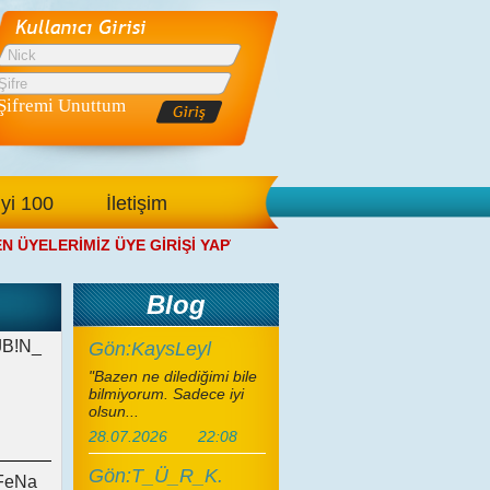
Şifremi Unuttum
İyi 100
İletişim
ELERİMİZ ÜYE GİRİŞİ YAPTIKTAN SONRA ANA SAYFAMIZDAN SA
Blog
B!N_
Gön:KaysLeyl
"Bazen ne dilediğimi bile
bilmiyorum. Sadece iyi
olsun...
28.07.2026
22:08
Gön:T_Ü_R_K.
FeNa