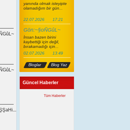
yanında olmak isteyipte
olamadığım bir gün...
22.07.2026
17:21
Gön:~§oÑGûL~
ÑGûL~
İnsan bazen birini
kaybettiği için değil,
bırakamadığı için...
02.07.2026
13:49
Bloglar
Blog Yaz
ÑGûL~
Güncel Haberler
Tüm Haberler
ŞŞaHi...