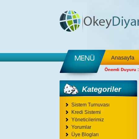
Anasayfa
Önemli Duyuru :
Kategoriler
Sistem Turnuvası
Kredi Sistemi
Yöneticilerimiz
Yorumlar
Üye Blogları