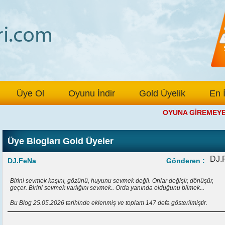
Üye Ol
Oyunu İndir
Gold Üyelik
En 
OYUNA GİREMEYEN Ü
Üye Blogları Gold Üyeler
DJ.
DJ.FeNa
Gönderen :
Birini sevmek kaşını, gözünü, huyunu sevmek değil. Onlar değişir, dönüşür,
geçer. Birini sevmek varlığını sevmek.. Orda yanında olduğunu bilmek...
Bu Blog 25.05.2026 tarihinde eklenmiş ve toplam 147 defa gösterilmiştir.