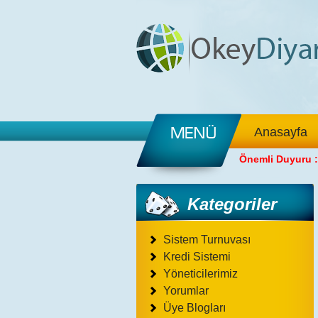
Anasayfa
Önemli Duyuru :
Kategoriler
Sistem Turnuvası
Kredi Sistemi
Yöneticilerimiz
Yorumlar
Üye Blogları