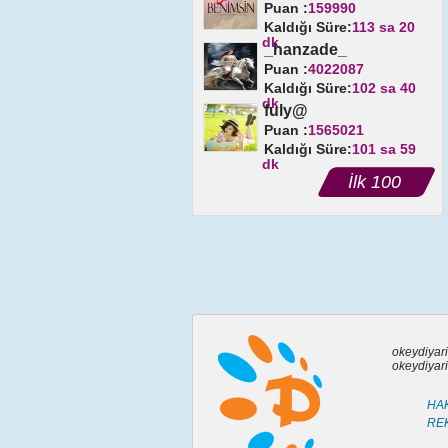
Puan :
159990
Kaldığı Süre:
113 sa 20
dk
_hanzade_
Puan :
4022087
Kaldığı Süre:
102 sa 40
dk
fuly@
Puan :
1565021
Kaldığı Süre:
101 sa 59
dk
İlk 100
okeydiyari
okeydiyari
HAK
RE