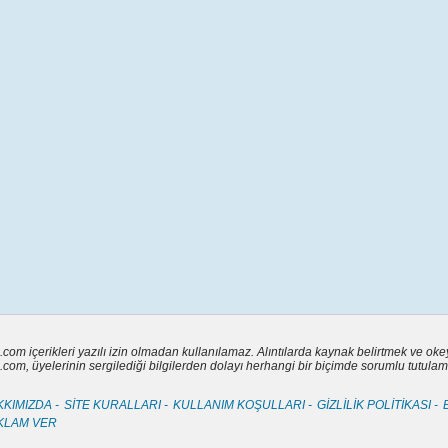
.com içerikleri yazılı izin olmadan kullanılamaz. Alıntılarda kaynak belirtmek ve ok
.com, üyelerinin sergilediği bilgilerden dolayı herhangi bir biçimde sorumlu tutulam
KIMIZDA -
SİTE KURALLARI -
KULLANIM KOŞULLARI -
GİZLİLİK POLİTİKASI -
KLAM VER