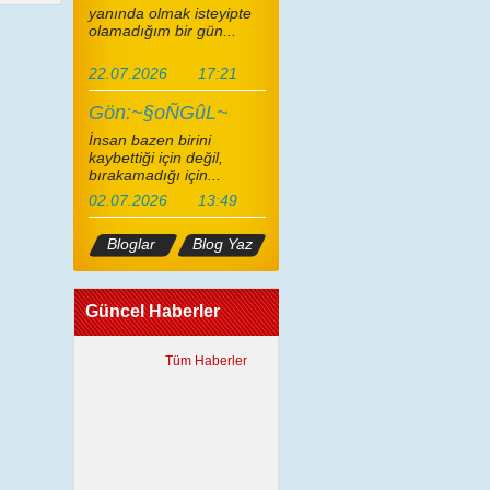
yanında olmak isteyipte
olamadığım bir gün...
22.07.2026
17:21
Gön:~§oÑGûL~
İnsan bazen birini
kaybettiği için değil,
bırakamadığı için...
02.07.2026
13:49
Bloglar
Blog Yaz
Güncel Haberler
Tüm Haberler