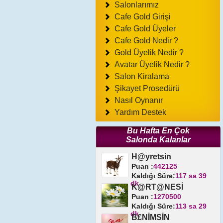
Salonlarımız
Cafe Gold Girişi
Cafe Gold Üyeler
Cafe Gold Nedir ?
Gold Üyelik Nedir ?
Avatar Üyelik Nedir ?
Salon Kiralama
Şikayet Prosedürü
Nasıl Oynanır
Yardım Destek
Bu Hafta En Çok
Salonda Kalanlar
H@yretsin
Puan :
442125
Kaldığı Süre:
117 sa 39
dk
K@RT@NESİ
Puan :
1270500
Kaldığı Süre:
113 sa 29
dk
B£NİMSİN