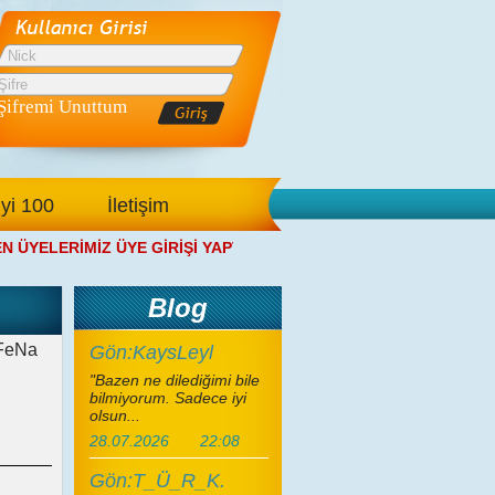
Şifremi Unuttum
İyi 100
İletişim
YELERİMİZ ÜYE GİRİŞİ YAPTIKTAN SONRA ANA SAYFAMIZDAN S
Blog
FeNa
Gön:KaysLeyl
"Bazen ne dilediğimi bile
bilmiyorum. Sadece iyi
olsun...
28.07.2026
22:08
Gön:T_Ü_R_K.