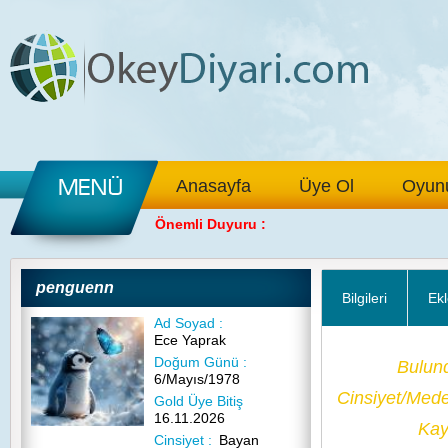
Anasayfa
Üye Ol
Oyunu
Önemli Duyuru :
penguenn
Bilgileri
Ekl
Ad Soyad :
Ece Yaprak
Doğum Günü :
Bulun
6/Mayıs/1978
Cinsiyet/Med
Gold Üye Bitiş
16.11.2026
Kayı
Cinsiyet :
Bayan