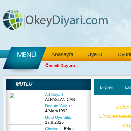
Anasayfa
Üye Ol
Oyunu
Önemli Duyuru :
__MUTLU__
Bilgileri
Ekl
Ad Soyad :
ALPASLAN CAN
Doğum Günü :
Bulun
4/Mart/1992
Cinsiyet/Med
Gold Üye Bitiş
17.8.2026
Kayı
Cinsiyet :
Erkek