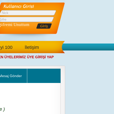
Şifremi Unuttum
İyi 100
İletişim
YELERİMİZ ÜYE GİRİŞİ YAPTIKTAN SONRA ANA SAYFAMIZDAN 
Mesaj Gönder
e )