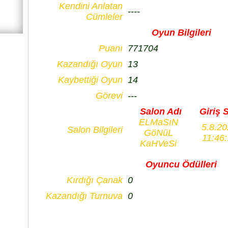
Kendini Anlatan
----
Cümleler
Oyun Bilgileri
Puanı
771704
Kazandığı Oyun
13
Kaybettiği Oyun
14
Görevi
---
Salon Adı
Giriş 
ELMaSıN
5.8.2
Salon Bilgileri
GöNüL
11:46
KaHVeSi
Oyuncu Ödülleri
Kırdığı Çanak
0
Kazandığı Turnuva
0