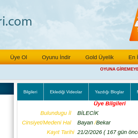
Üye Ol
Oyunu İndir
Gold Üyelik
En 
OYUNA GİREMEYEN Ü
Bilgileri
Eklediği Videolar
Yazdığı Bloglar
Üye Bilgileri
Bulundugu İl
BİLECİK
Cinsiyet/Medeni Hal
Bayan
/
Bekar
Kayıt Tarihi
21/2/2026
( 167 gün önc