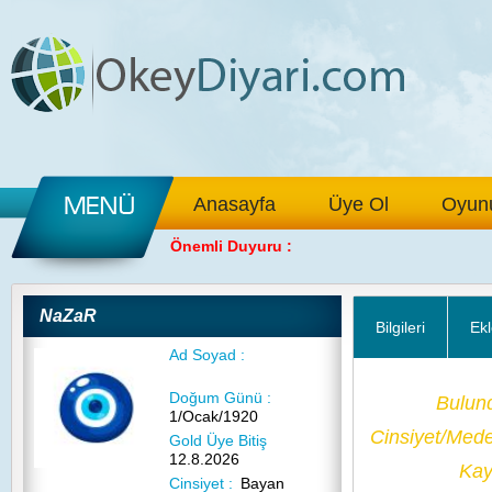
Anasayfa
Üye Ol
Oyunu
Önemli Duyuru :
NaZaR
Bilgileri
Ekl
Ad Soyad :
Doğum Günü :
Bulun
1/Ocak/1920
Cinsiyet/Med
Gold Üye Bitiş
12.8.2026
Kayı
Cinsiyet :
Bayan