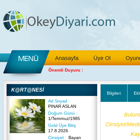
Anasayfa
Üye Ol
Oyunu
Önemli Duyuru :
K@RT@NESİ
Bilgileri
Ekl
Ad Soyad :
PINAR ASLAN
Doğum Günü :
Bulun
1/Temmuz/1985
Cinsiyet/Med
Gold Üye Bitiş
17.8.2026
Kayı
Cinsiyet :
Bayan