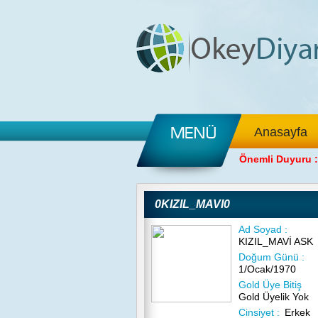
Anasayfa
Önemli Duyuru :
0KIZIL_MAVI0
Ad Soyad :
KIZIL_MAVİ ASK
Doğum Günü :
1/Ocak/1970
Gold Üye Bitiş
Gold Üyelik Yok
Cinsiyet :
Erkek