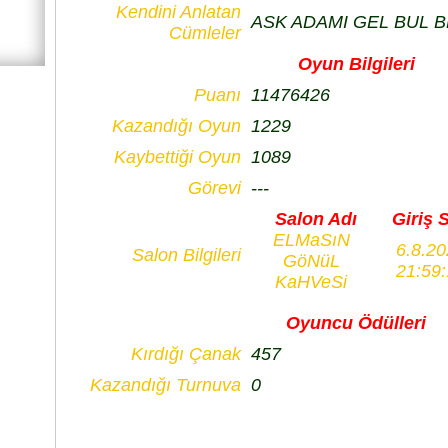
Kendini Anlatan
ASK ADAMI GEL BUL B
Cümleler
Oyun Bilgileri
Puanı
11476426
Kazandığı Oyun
1229
Kaybettiği Oyun
1089
Görevi
---
Salon Adı
Giriş 
ELMaSıN
6.8.2
Salon Bilgileri
GöNüL
21:59
KaHVeSi
Oyuncu Ödülleri
Kırdığı Çanak
457
Kazandığı Turnuva
0