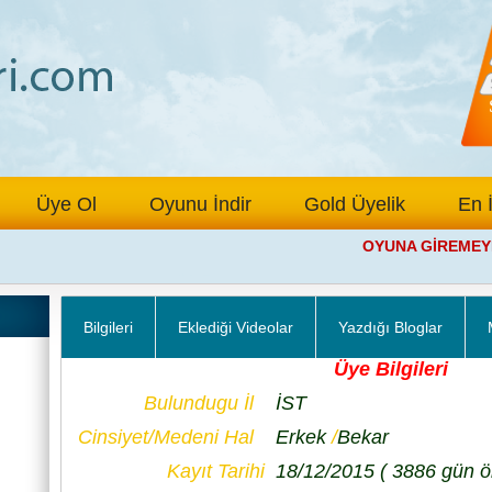
Üye Ol
Oyunu İndir
Gold Üyelik
En 
OYUNA GİREMEYEN 
Bilgileri
Eklediği Videolar
Yazdığı Bloglar
Üye Bilgileri
Bulundugu İl
İST
Cinsiyet/Medeni Hal
Erkek
/
Bekar
Kayıt Tarihi
18/12/2015
( 3886 gün ö