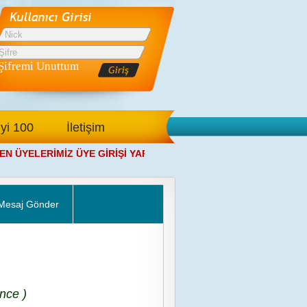
Şifremi Unuttum
İyi 100
İletişim
ÜYELERİMİZ ÜYE GİRİŞİ YAPTIKTAN SONRA ANA SAYFAMIZDAN 
Mesaj Gönder
nce )