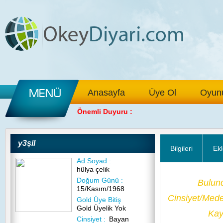
Anasayfa
Üye Ol
Oyunu
Önemli Duyuru :
y3şil
Bilgileri
Ekl
Ad Soyad :
hülya çelik
Doğum Günü :
Bulun
15/Kasım/1968
Cinsiyet/Med
Gold Üye Bitiş
Gold Üyelik Yok
Kayı
Cinsiyet :
Bayan