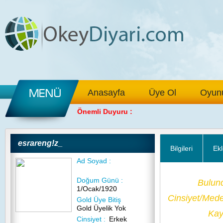
Anasayfa
Üye Ol
Oyunu
Önemli Duyuru :
esrareng!z_
Bilgileri
Ekl
Ad Soyad :
Doğum Günü :
Bulun
1/Ocak/1920
Cinsiyet/Med
Gold Üye Bitiş
Gold Üyelik Yok
Kayı
Cinsiyet :
Erkek