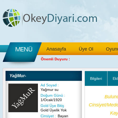
Anasayfa
Üye Ol
Oyunu
Önemli Duyuru :
YağMur-
Bilgileri
Ekl
Ad Soyad :
Yağmur su
Doğum Günü :
Bulun
1/Ocak/1920
Cinsiyet/Med
Gold Üye Bitiş
Gold Üyelik Yok
Kayı
Cinsiyet :
Bayan