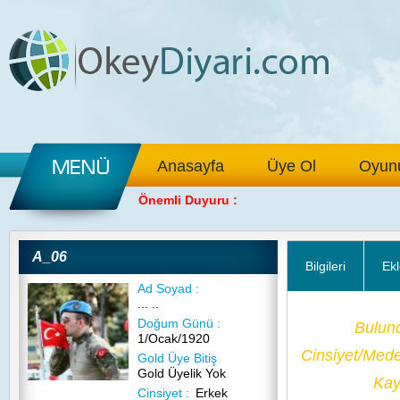
Anasayfa
Üye Ol
Oyunu
Önemli Duyuru :
A_06
Bilgileri
Ekl
Ad Soyad :
... ..
Doğum Günü :
Bulun
1/Ocak/1920
Cinsiyet/Med
Gold Üye Bitiş
Gold Üyelik Yok
Kayı
Cinsiyet :
Erkek