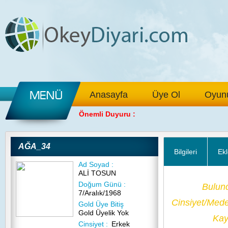
Anasayfa
Üye Ol
Oyunu
Önemli Duyuru :
AĞA_34
Bilgileri
Ekl
Ad Soyad :
ALİ TOSUN
Doğum Günü :
Bulun
7/Aralık/1968
Cinsiyet/Med
Gold Üye Bitiş
Gold Üyelik Yok
Kayı
Cinsiyet :
Erkek