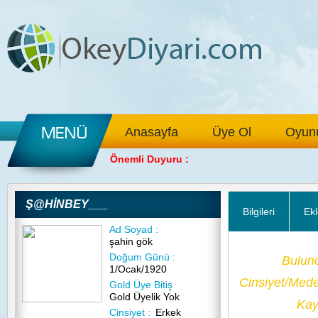
Anasayfa
Üye Ol
Oyunu
Önemli Duyuru :
Ş@HİNBEY___
Bilgileri
Ekl
Ad Soyad :
şahin gök
Doğum Günü :
Bulun
1/Ocak/1920
Cinsiyet/Med
Gold Üye Bitiş
Gold Üyelik Yok
Kayı
Cinsiyet :
Erkek