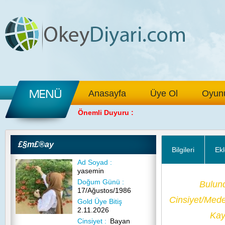
Anasayfa
Üye Ol
Oyunu
Önemli Duyuru :
£§m£®ay
Bilgileri
Ekl
Ad Soyad :
yasemin
Doğum Günü :
Bulun
17/Ağustos/1986
Cinsiyet/Med
Gold Üye Bitiş
2.11.2026
Kayı
Cinsiyet :
Bayan